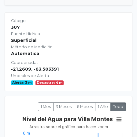
Código
307
Fuente Hídrica
Superficial
Método de Medición
Automática
Coordenadas
-21.2609, -63.503391
Umbrales de Alerta
Alerta: 3 m
Desastre: 4 m
1 Mes
3 Meses
6 Meses
1 Año
Todo
Nivel del Agua para Villa Montes
Nivel del Agua para Villa Montes
Line chart with 1827 data points.
Arrastra sobre el gráfico para hacer zoom
Arrastra sobre el gráfico para hacer zoom
6 m