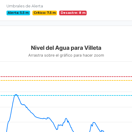
Umbrales de Alerta
Alerta: 5.5 m
Crítico: 7.5 m
Desastre: 8 m
Nivel del Agua para Villeta
Arrastra sobre el gráfico para hacer zoom
om 2021-08-07 00:00:00 to 2026-08-07 00:00:00.
ranges from -1.21 to 5.64.