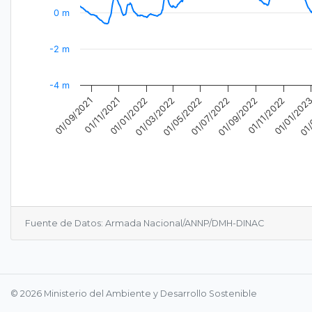
0 m
-2 m
-4 m
01/09/2021
01/07/2022
01/
01/01/202
01/05/2022
01/11/2022
01/03/2022
01/01/2022
01/09/2022
01/11/2021
End of interactive chart.
Fuente de Datos: Armada Nacional/ANNP/DMH-DINAC
© 2026 Ministerio del Ambiente y Desarrollo Sostenible